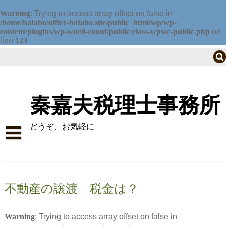
Warning
: Trying to access array offset on false in
/home/hatabo/office-hatabo.site/public_html/wp/wp-
content/plugins/wp-word-count/public/class-wpwc-public.php
on
line
123
Skip
to
content
秦嘉夫税理士事務所
どうぞ、お気軽に
トップにもどる
料金表(法人・個人事業）
不動産の譲渡 税金は？
料金表（譲渡所得税・相続税）
Warning
: Trying to access array offset on false in
料金表 譲渡所得（土地建物・分離課税）