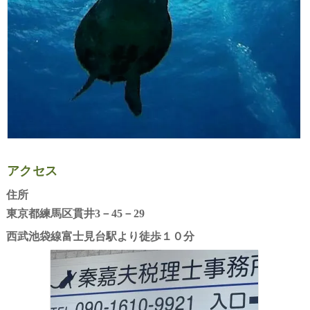
⭐相続税講座８～介護してくれた親族に光を「特別の寄与
NPO講座～『わたしだってつくれますNPO!』12～認定
事業承継
遺産分割で気をつけること～「遺産分割のやり直し」贈
不動産の譲渡と税金１－特例 重複適用できるのは
株式評価～配当還元方式
特定役員の退職～役員等の勤続年数が5年以下～
⭐相続税講座９～後継ぎをどうする～
地方税
相続時精算課税制度
後継ぎが先代から株の譲渡を受けるときの特例（贈与と
純資産価額方式
⭐相続税講座10～預金から葬儀費用・生活費をおろした
年金
相続税の特例～「相続税額の取得費加算」
会社の株式の保有と評価ー「土地保有特定会社」「株式
法人住民税
類似業種比準方式
⭐相続税講座11～おくさんにだんなさんが亡くなる前に
保険
自社（未公開）株の評価
地方法人税
年金 繰上げ請求
⭐相続税講座12～３通目の遺言状～
はたらくこと
住宅資金を援助してもらうときの特例
住民税について－１
国民年金・任意加入
国民健康保険
会社の税金
確定拠出年金（個人型）
後期高齢者医療制度
失業保険
アクセス
住所
個人の税金と確定申告
「７５歳より長生きすれば得する」年金
親が子供の扶養に入る？
再就職「お祝い金」～ 再就職手当・高齢者再就職給
東京都練馬区貫井3－45－29
積立ＮＩＳＡの創設
「年金の家族手当」とは
厚生年金
西武池袋線富士見台駅より徒歩１０分
在職老齢年金～働くシニアの厚生年金～
国民健康保険の保険料は－１
加給年金
介護保険