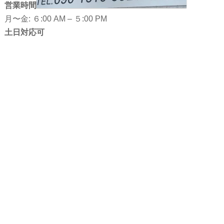
営業時間
遺族年金～複雑です
パートさんの健康保険
介護保険「世帯分離」ー 自分や妻が要介護者になっ
月〜金: ６:00 AM – ５:00 PM
けがで働けなくなったとき（労災除く）～傷病手当金
土日対応可