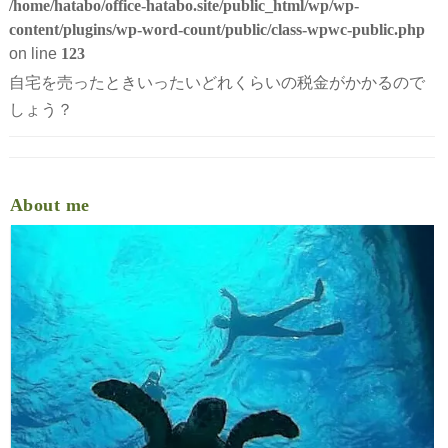
/home/hatabo/office-hatabo.site/public_html/wp/wp-
事務所概要
content/plugins/wp-word-count/public/class-wpwc-public.php
on line
123
NPO講座～『わたしだってつくれますNPO!』３～「法人
自宅を売ったときいったいどれくらいの税金がかかるので
しょう？
⭐相続税講座１～遺言書～
NPO講座～『わたしだってつくれますNPO!』4～「事業
NPO講座～『わたしだってつくれますNPO!』５～設立
消費税
⭐相続税講座２～２通目の遺言書～
About me
NPO講座～『わたしだってつくれますNPO!』６～設立
会社の税金
誤りやすい事例・消費税
⭐相続税講座３～遺産分割 奥さま～
NPO講座～『わたしだってつくれますNPO!』7～設立
個人の税金と確定申告
消費税・税率
従業員の入退社
⭐相続税講座4～遺産分割 奥さまに「住む」権利が～
NPO講座～『わたしだってつくれますNPO!』８～設立
土地・建物に関する税金
法人税
退職所得
⭐相続税講座５～自筆遺言書の財産目録をパソコンで～
NPO講座～『わたしだってつくれますNPO!』9～設立
相続・贈与
源泉所得税
誤りやすい事例・法人税
⭐相続税講座６～若尾文子への仕打ち～
NPO講座～『わたしだってつくれますNPO!』10～設
不動産の譲渡 税金は？
「広大地」って？
時価って？（土地）
誤りやすい事例・源泉所得税
⭐相続税講座７～若尾文子にすべて相続するとの遺言書が
NPO講座～『わたしだってつくれますNPO!』11～設
株にまつわるおはなし
「小規模宅地の特例」
税率（不動産の譲渡）
役員退職金