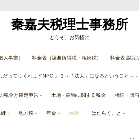
秦嘉夫税理士事務所
どうぞ、お気軽に
個人事業）
料金表（譲渡所得税・相続税）
料金表 譲渡
しだってつくれますNPO!』３～「法人」になるということ～
の税金と確定申告
土地・建物に関する税金
相続・贈
承継
地方税
年金
保険
はたらくこと