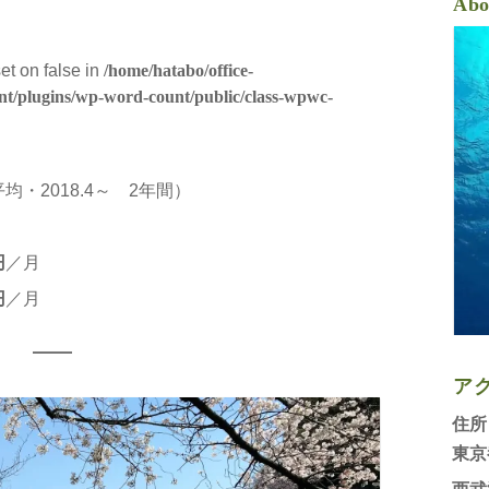
度
Abo
set on false in
/home/hatabo/office-
nt/plugins/wp-word-count/public/class-wpwc-
均・2018.4～ 2年間）
円
／月
円
／月
ア
住所
東京