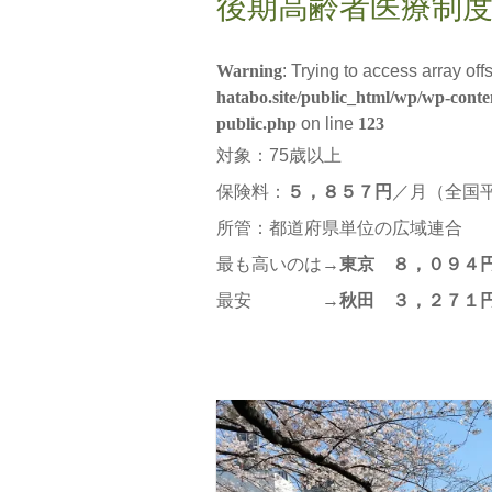
後期高齢者医療制
Warning
: Trying to access array off
hatabo.site/public_html/wp/wp-conte
public.php
on line
123
対象：75歳以上
保険料：
５，８５７円
／月（全国平
所管：都道府県単位の広域連合
最も高いのは→
東京
８，０９４
最安 →
秋田
３，２７１