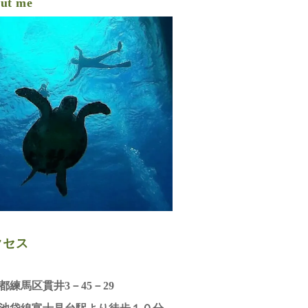
ut me
クセス
都練馬区貫井3－45－29