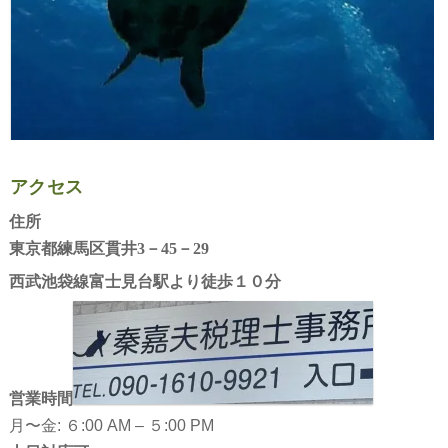
⭐相続税講座８～介護してくれた親族に光を「特別の寄与
NPO講座～『わたしだってつくれますNPO!』12～認定
事業承継
遺産分割で気をつけること～「遺産分割のやり直し」贈
不動産の譲渡と税金１－特例 重複適用できるのは
株式評価～配当還元方式
特定役員の退職～役員等の勤続年数が5年以下～
⭐相続税講座９～後継ぎをどうする～
地方税
相続時精算課税制度
後継ぎが先代から株の譲渡を受けるときの特例（贈与と
純資産価額方式
⭐相続税講座10～預金から葬儀費用・生活費をおろした
年金
相続税の特例～「相続税額の取得費加算」
会社の株式の保有と評価ー「土地保有特定会社」「株式
法人住民税
類似業種比準方式
⭐相続税講座11～おくさんにだんなさんが亡くなる前に
保険
自社（未公開）株の評価
地方法人税
年金 繰上げ請求
アクセス
⭐相続税講座12～３通目の遺言状～
はたらくこと
住宅資金を援助してもらうときの特例
住民税について－１
国民年金・任意加入
国民健康保険
住所
会社の税金
確定拠出年金（個人型）
後期高齢者医療制度
失業保険
東京都練馬区貫井3－45－29
西武池袋線富士見台駅より徒歩１０分
個人の税金と確定申告
「７５歳より長生きすれば得する」年金
親が子供の扶養に入る？
再就職「お祝い金」～ 再就職手当・高齢者再就職給
積立ＮＩＳＡの創設
「年金の家族手当」とは
厚生年金
在職老齢年金～働くシニアの厚生年金～
国民健康保険の保険料は－１
営業時間
加給年金
介護保険
月〜金: ６:00 AM – ５:00 PM