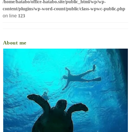
/home/hatabo/office-hatabo.site/public_html/wp/wp-
事務所概要
content/plugins/wp-word-count/public/class-wpwc-public.php
on line
123
NPO講座～『わたしだってつくれますNPO!』３～「法人
⭐相続税講座１～遺言書～
NPO講座～『わたしだってつくれますNPO!』4～「事業
About me
NPO講座～『わたしだってつくれますNPO!』５～設立
消費税
⭐相続税講座２～２通目の遺言書～
NPO講座～『わたしだってつくれますNPO!』６～設立
会社の税金
誤りやすい事例・消費税
⭐相続税講座３～遺産分割 奥さま～
NPO講座～『わたしだってつくれますNPO!』7～設立
個人の税金と確定申告
消費税・税率
従業員の入退社
⭐相続税講座4～遺産分割 奥さまに「住む」権利が～
NPO講座～『わたしだってつくれますNPO!』８～設立
土地・建物に関する税金
法人税
退職所得
⭐相続税講座５～自筆遺言書の財産目録をパソコンで～
NPO講座～『わたしだってつくれますNPO!』9～設立
相続・贈与
源泉所得税
誤りやすい事例・法人税
⭐相続税講座６～若尾文子への仕打ち～
NPO講座～『わたしだってつくれますNPO!』10～設
不動産の譲渡 税金は？
「広大地」って？
時価って？（土地）
誤りやすい事例・源泉所得税
⭐相続税講座７～若尾文子にすべて相続するとの遺言書が
NPO講座～『わたしだってつくれますNPO!』11～設
株にまつわるおはなし
「小規模宅地の特例」
税率（不動産の譲渡）
役員退職金