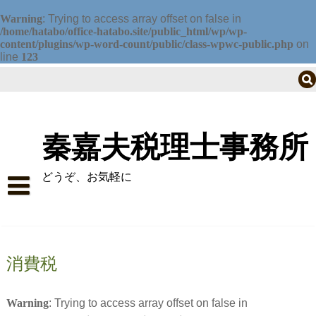
Warning
: Trying to access array offset on false in
/home/hatabo/office-hatabo.site/public_html/wp/wp-
content/plugins/wp-word-count/public/class-wpwc-public.php
on
line
123
Skip
to
content
秦嘉夫税理士事務所
どうぞ、お気軽に
トップにもどる
料金表(法人・個人事業）
消費税
料金表（譲渡所得税・相続税）
Warning
: Trying to access array offset on false in
料金表 譲渡所得（土地建物・分離課税）